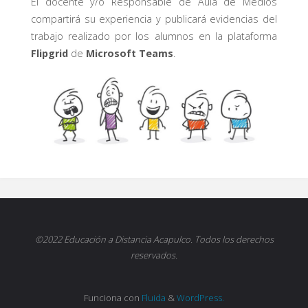
El docente y/o Responsable de Aula de Medios
compartirá su experiencia y publicará evidencias del
trabajo realizado por los alumnos en la plataforma
Flipgrid
de
Microsoft Teams
.
©2022 Educación a Distancia Acapulco. Todos los derechos
reservados.
Funciona con
Fluida
&
WordPress.